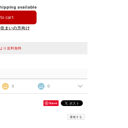
shipping available
to cart
お住まいの方向け
0円より送料無料
0
0
Save
通報する