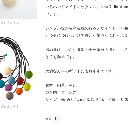
いるハンドメイドネックレス。NaoCollect
います。
画像を拡大する
シンプルながら存在感のあるデザインと、10
とつ身につけるだけで首元が華やかに彩られ
留め具は、小さな陶器の玉を革紐の切れ目に
とても簡単です。
大切な方へのギフトにもおすすめです。
素材：陶器、革紐
製造国：フランス
サイズ：幅 約3.5cm／厚み 約2cm／重さ 約3
画像を拡大する
数量