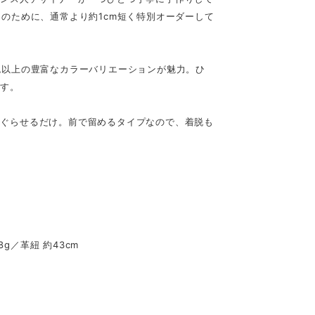
ionのために、通常より約1cm短く特別オーダーして
色以上の豊富なカラーバリエーションが魅力。ひ
ます。
くぐらせるだけ。前で留めるタイプなので、着脱も
8g／革紐 約43cm