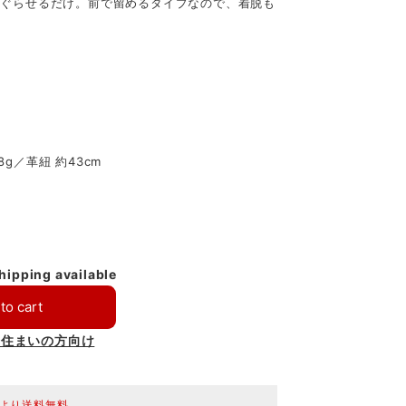
くぐらせるだけ。前で留めるタイプなので、着脱も
8g／革紐 約43cm
shipping available
to cart
お住まいの方向け
0円より送料無料