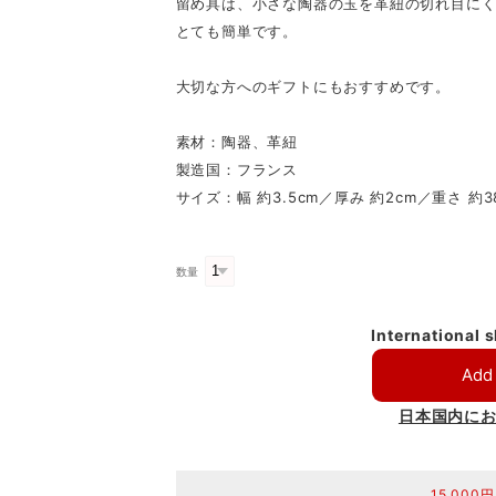
留め具は、小さな陶器の玉を革紐の切れ目に
とても簡単です。
大切な方へのギフトにもおすすめです。
素材：陶器、革紐
製造国：フランス
サイズ：幅 約3.5cm／厚み 約2cm／重さ 約3
数量
International 
Add 
日本国内に
15,00