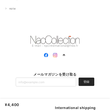
note
E-mail：
npcinternational@free.fr
メールマガジンを受け取る
登録
Paris Design Art |
プライバシーポリシー
|
特定商取引法に基づく表記
|
会員規
¥4,400
約
International shipping