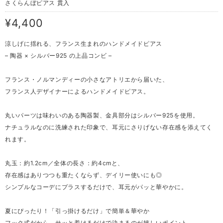
さくらんぼピアス 貫入
¥4,400
涼しげに揺れる、フランス生まれのハンドメイドピアス
– 陶器 × シルバー925 の上品コンビ –
フランス・ノルマンディーの小さなアトリエから届いた、
フランス人デザイナーによるハンドメイドピアス。
丸いパーツは味わいのある陶器製、金具部分はシルバー925を使用。
ナチュラルなのに洗練された印象で、耳元にさりげない存在感を添えてく
れます。
丸玉：約1.2cm／全体の長さ：約4cmと、
存在感はありつつも重たくならず、デイリー使いにも◎
シンプルなコーデにプラスするだけで、耳元がパッと華やかに。
夏にぴったり！「引っ掛けるだけ」で簡単＆華やか
フック式だから、サッと着けるだけで決まるのが嬉しいポイント。